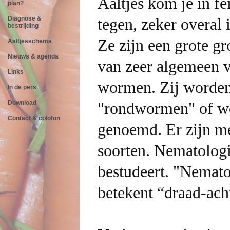
Aaltjes kom je in fe
plan?
Diagnose &
tegen, zeker overal 
bestrijding
Ze zijn een grote gr
Aaltjesschema
Nieuws & agenda
van zeer algemeen
Links
wormen. Zij worde
In de pers
Download
"rondwormen" of we
Contact & colofon
genoemd. Er zijn m
soorten. Nematologi
bestudeert. "Nemato
betekent “draad-ach